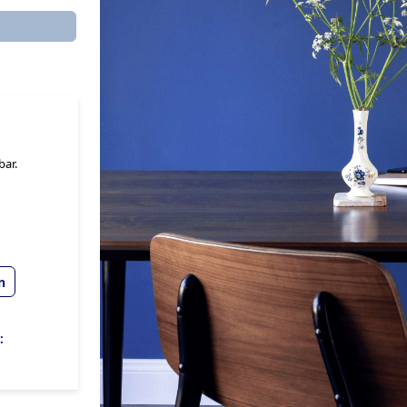
bar.
n
: